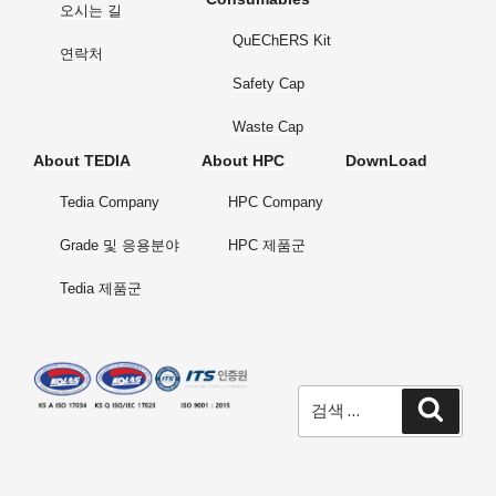
오시는 길
QuEChERS Kit
연락처
Safety Cap
Waste Cap
About TEDIA
About HPC
DownLoad
Tedia Company
HPC Company
Grade 및 응용분야
HPC 제품군
Tedia 제품군
검
검
색
색: