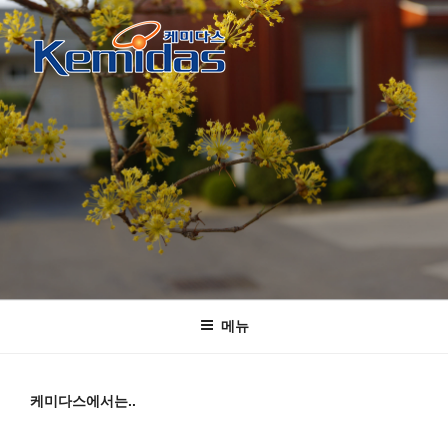
콘
텐
츠
로
케미다스
KOLAS 인정 공인시험기관 및 표준물질 생산기관
바
로
가
기
메뉴
케미다스에서는..