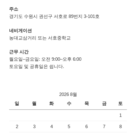
주소
경기도 수원시 권선구 서호로 89번지 3-101호
네비게이션
농대교삼거리 또는 서호중학교
근무 시간
월요일–금요일: 오전 9:00–오후 6:00
토요일 및 공휴일은 쉽니다.
2026 8월
일
월
화
수
목
금
토
1
2
3
4
5
6
7
8