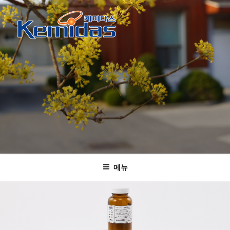
콘
텐
츠
로
케미다스
KOLAS 인정 공인시험기관 및 표준물질 생산기관
바
로
가
기
메뉴